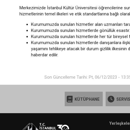
Merkezimizde İstanbul Kültür Üniversitesi öğrencilerine su
hizmetlerinin temel ilkeleri ve etik standartlarına bağlı ola
Kurumumuzda sunulan hizmetler alan uzmanları tara
Kurumumuzda sunulan hizmetlerde gönüllük esastır.
Kurumumuzda sunulan hizmetlerde her tür bireysel fark
Kurumumuzda sunulan hizmetlerde danışanlara ilişkin t
yaşamını tehlikeye atacak bir durum gizlilik ilkesini
haberdar edilir.
Son Güncelleme Tarihi: Pt, 06/12/2023 - 13:3
KÜTÜPHANE
SERVİS
Yerleşkele