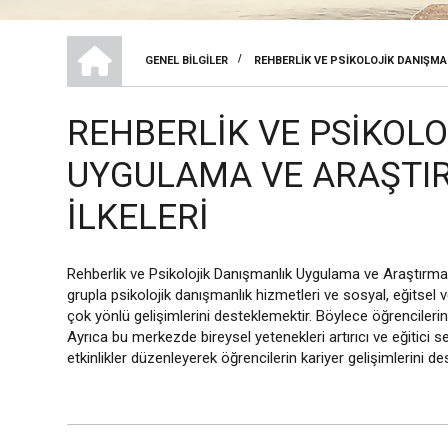
REHBERLIK VE PSIKOLOJIK DANIŞMANLIK UYGULAMA VE ARAŞTIRMA 
/
GENEL BILGILER
REHBERLIK VE PSIKOLOJIK DANIŞMA
SAYFA
YOLU
REHBERLIK VE PSIKOL
UYGULAMA VE ARAŞTI
İLKELERI
Rehberlik ve Psikolojik Danışmanlık Uygulama ve Araştırma 
grupla psikolojik danışmanlık hizmetleri ve sosyal, eğitsel v
çok yönlü gelişimlerini desteklemektir. Böylece öğrencileri
Ayrıca bu merkezde bireysel yetenekleri artırıcı ve eğitici
etkinlikler düzenleyerek öğrencilerin kariyer gelişimlerini