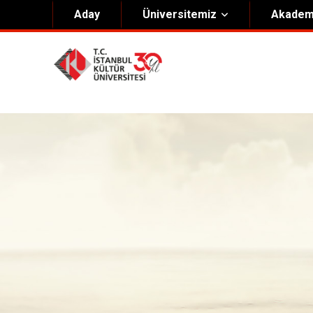
Aday
Üniversitemiz
Akadem
Hakkımızda
Yöneti
Genel Bilgiler
Kurucu 
Kültür Anayasası
Mütevell
Misyon & Vizyon
Rektörl
Kültür Koleji Vakfı ( KEV )
Organiz
Akıngüç Ödülü
İKÜ Ödülleri
İdari Birimler
Mevzuat
Onursal Doktora