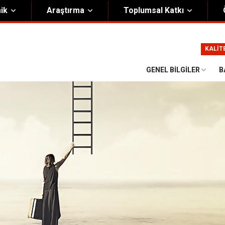
ik
Araştırma
Toplumsal Katkı
m
Kurumsal
KALİT
Onursal Başkan
Görsel Kimlik Rehberi
GENEL BILGILER
B
i Heyet
Kalite Yönetim Sistemi
ük
Stratejik Plan
asyon Şeması
Eğiticinin Eğitimi Programı
Bilgi Güvenliği
Politikalar