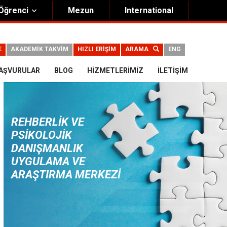
Öğrenci
Mezun
International
E
AKADEMİK TAKVİM
HIZLI ERİŞİM
ARAMA
ENG
AŞVURULAR
BLOG
HIZMETLERIMIZ
İLETIŞIM
REHBERLIK VE
PSIKOLOJIK
DANIŞMANLIK
UYGULAMA VE
ARAŞTIRMA MERKEZI