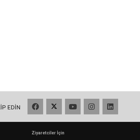
Facebook
X
YouTube
Instagram
LinkedIn
KİP EDİN
Ziyaretciler İçin