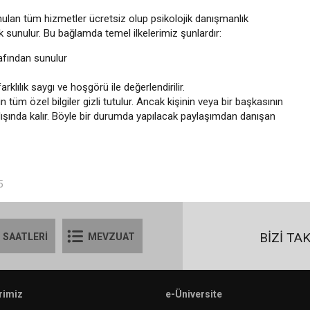
nulan tüm hizmetler ücretsiz olup psikolojik danışmanlık
rak sunulur. Bu bağlamda temel ilkelerimiz şunlardır:
fından sunulur
lılık saygı ve hoşgörü ile değerlendirilir.
üm özel bilgiler gizli tutulur. Ancak kişinin veya bir başkasının
n dışında kalır. Böyle bir durumda yapılacak paylaşımdan danışan
5
BİZİ TA
 SAATLERİ
MEVZUAT
rimiz
e-Üniversite